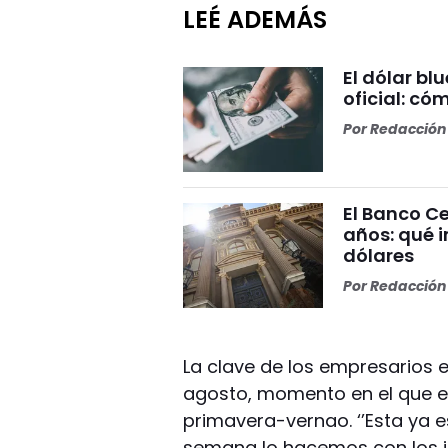
LEÉ ADEMÁS
El dólar bl
oficial: có
Por
Redacción 
El Banco Ce
años: qué i
dólares
Por
Redacción 
La clave de los empresarios 
agosto, momento en el que e
primavera-vernao. ‘’Esta ya 
semana lo hacemos con los je