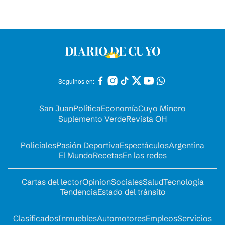
Seguinos en:
San Juan
Política
Economía
Cuyo Minero
Suplemento Verde
Revista OH
Policiales
Pasión Deportiva
Espectáculos
Argentina
El Mundo
Recetas
En las redes
Cartas del lector
Opinion
Sociales
Salud
Tecnología
Tendencia
Estado del tránsito
Clasificados
Inmuebles
Automotores
Empleos
Servicios