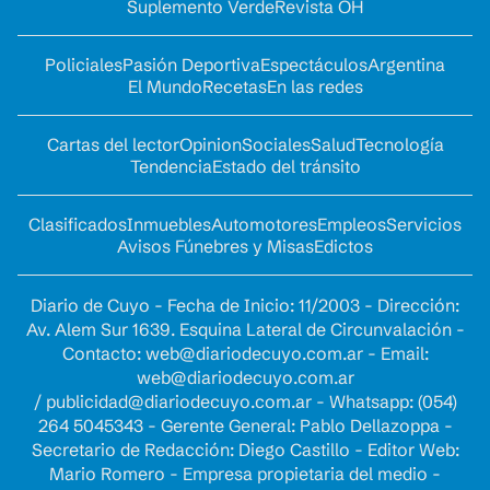
Suplemento Verde
Revista OH
Policiales
Pasión Deportiva
Espectáculos
Argentina
El Mundo
Recetas
En las redes
Cartas del lector
Opinion
Sociales
Salud
Tecnología
Tendencia
Estado del tránsito
Clasificados
Inmuebles
Automotores
Empleos
Servicios
Avisos Fúnebres y Misas
Edictos
Diario de Cuyo - Fecha de Inicio: 11/2003 - Dirección:
Av. Alem Sur 1639. Esquina Lateral de Circunvalación -
Contacto:
web@diariodecuyo.com.ar
- Email:
web@diariodecuyo.com.ar
/
publicidad@diariodecuyo.com.ar
-
Whatsapp: (054)
264 5045343 - Gerente General: Pablo Dellazoppa -
Secretario de Redacción: Diego Castillo - Editor Web:
Mario Romero - Empresa propietaria del medio -