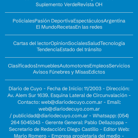
Suplemento Verde
Revista OH
Policiales
Pasión Deportiva
Espectáculos
Argentina
El Mundo
Recetas
En las redes
Cartas del lector
Opinion
Sociales
Salud
Tecnología
Tendencia
Estado del tránsito
Clasificados
Inmuebles
Automotores
Empleos
Servicios
Avisos Fúnebres y Misas
Edictos
Diario de Cuyo - Fecha de Inicio: 11/2003 - Dirección:
Av. Alem Sur 1639. Esquina Lateral de Circunvalación -
Contacto:
web@diariodecuyo.com.ar
- Email:
web@diariodecuyo.com.ar
/
publicidad@diariodecuyo.com.ar
-
Whatsapp: (054)
264 5045343 - Gerente General: Pablo Dellazoppa -
Secretario de Redacción: Diego Castillo - Editor Web:
Mario Romero - Empresa propietaria del medio -