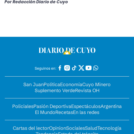
Por
Redacción Diario de Cuyo
Seguinos en:
San Juan
Política
Economía
Cuyo Minero
Suplemento Verde
Revista OH
Policiales
Pasión Deportiva
Espectáculos
Argentina
El Mundo
Recetas
En las redes
Cartas del lector
Opinion
Sociales
Salud
Tecnología