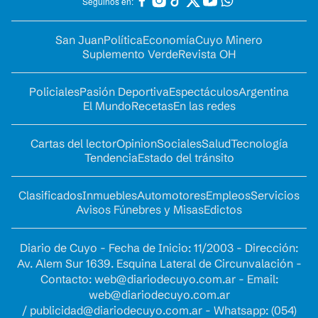
Seguinos en:
San Juan
Política
Economía
Cuyo Minero
Suplemento Verde
Revista OH
Policiales
Pasión Deportiva
Espectáculos
Argentina
El Mundo
Recetas
En las redes
Cartas del lector
Opinion
Sociales
Salud
Tecnología
Tendencia
Estado del tránsito
Clasificados
Inmuebles
Automotores
Empleos
Servicios
Avisos Fúnebres y Misas
Edictos
Diario de Cuyo - Fecha de Inicio: 11/2003 - Dirección:
Av. Alem Sur 1639. Esquina Lateral de Circunvalación -
Contacto:
web@diariodecuyo.com.ar
- Email:
web@diariodecuyo.com.ar
/
publicidad@diariodecuyo.com.ar
-
Whatsapp: (054)