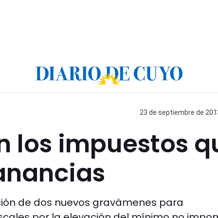
23 de septiembre de 2013
 los impuestos q
nancias
eación de dos nuevos gravámenes para
scales por la elevación del mínimo no impon