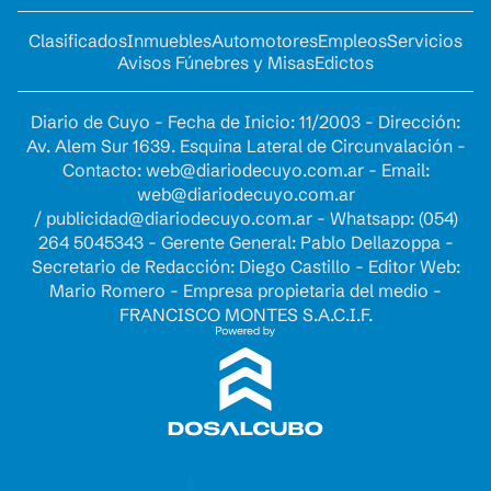
Clasificados
Inmuebles
Automotores
Empleos
Servicios
Avisos Fúnebres y Misas
Edictos
Diario de Cuyo - Fecha de Inicio: 11/2003 - Dirección:
Av. Alem Sur 1639. Esquina Lateral de Circunvalación -
Contacto:
web@diariodecuyo.com.ar
- Email:
web@diariodecuyo.com.ar
/
publicidad@diariodecuyo.com.ar
-
Whatsapp: (054)
264 5045343 - Gerente General: Pablo Dellazoppa -
Secretario de Redacción: Diego Castillo - Editor Web:
Mario Romero - Empresa propietaria del medio -
FRANCISCO MONTES S.A.C.I.F.