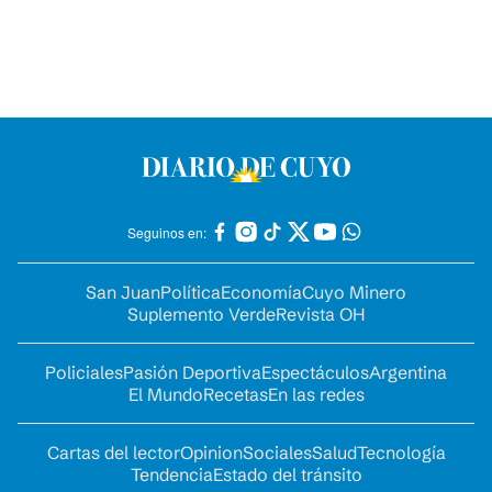
Seguinos en:
San Juan
Política
Economía
Cuyo Minero
Suplemento Verde
Revista OH
Policiales
Pasión Deportiva
Espectáculos
Argentina
El Mundo
Recetas
En las redes
Cartas del lector
Opinion
Sociales
Salud
Tecnología
Tendencia
Estado del tránsito