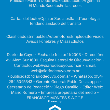
Policiales
Pasión Deportiva
Espectáculos
Argentina
El Mundo
Recetas
En las redes
Cartas del lector
Opinion
Sociales
Salud
Tecnología
Tendencia
Estado del tránsito
Clasificados
Inmuebles
Automotores
Empleos
Servicios
Avisos Fúnebres y Misas
Edictos
Diario de Cuyo - Fecha de Inicio: 11/2003 - Dirección:
Av. Alem Sur 1639. Esquina Lateral de Circunvalación -
Contacto:
web@diariodecuyo.com.ar
- Email:
web@diariodecuyo.com.ar
/
publicidad@diariodecuyo.com.ar
-
Whatsapp: (054)
264 5045343 - Gerente General: Pablo Dellazoppa -
Secretario de Redacción: Diego Castillo - Editor Web:
Mario Romero - Empresa propietaria del medio -
FRANCISCO MONTES S.A.C.I.F.