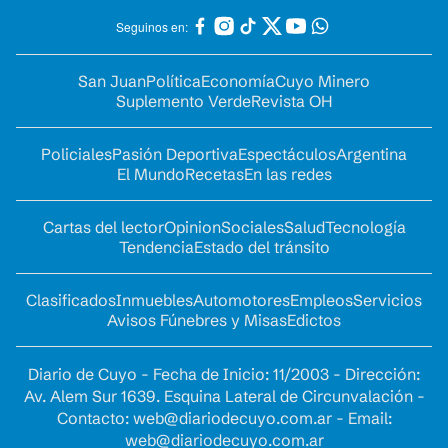
Seguinos en:
San Juan
Política
Economía
Cuyo Minero
Suplemento Verde
Revista OH
Policiales
Pasión Deportiva
Espectáculos
Argentina
El Mundo
Recetas
En las redes
Cartas del lector
Opinion
Sociales
Salud
Tecnología
Tendencia
Estado del tránsito
Clasificados
Inmuebles
Automotores
Empleos
Servicios
Avisos Fúnebres y Misas
Edictos
Diario de Cuyo - Fecha de Inicio: 11/2003 - Dirección:
Av. Alem Sur 1639. Esquina Lateral de Circunvalación -
Contacto:
web@diariodecuyo.com.ar
- Email:
web@diariodecuyo.com.ar