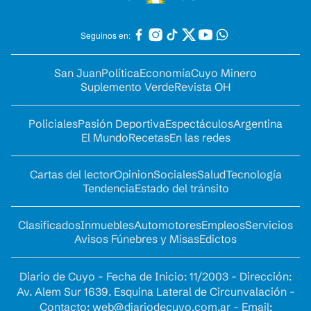
Seguinos en:
San Juan
Política
Economía
Cuyo Minero
Suplemento Verde
Revista OH
Policiales
Pasión Deportiva
Espectáculos
Argentina
El Mundo
Recetas
En las redes
Cartas del lector
Opinion
Sociales
Salud
Tecnología
Tendencia
Estado del tránsito
Clasificados
Inmuebles
Automotores
Empleos
Servicios
Avisos Fúnebres y Misas
Edictos
Diario de Cuyo - Fecha de Inicio: 11/2003 - Dirección:
Av. Alem Sur 1639. Esquina Lateral de Circunvalación -
Contacto:
web@diariodecuyo.com.ar
- Email: