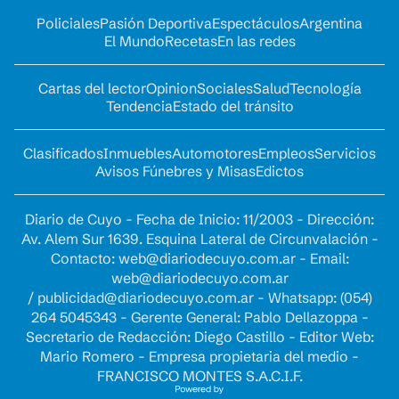
Policiales
Pasión Deportiva
Espectáculos
Argentina
El Mundo
Recetas
En las redes
Cartas del lector
Opinion
Sociales
Salud
Tecnología
Tendencia
Estado del tránsito
Clasificados
Inmuebles
Automotores
Empleos
Servicios
Avisos Fúnebres y Misas
Edictos
Diario de Cuyo - Fecha de Inicio: 11/2003 - Dirección:
Av. Alem Sur 1639. Esquina Lateral de Circunvalación -
Contacto:
web@diariodecuyo.com.ar
- Email:
web@diariodecuyo.com.ar
/
publicidad@diariodecuyo.com.ar
-
Whatsapp: (054)
264 5045343 - Gerente General: Pablo Dellazoppa -
Secretario de Redacción: Diego Castillo - Editor Web:
Mario Romero - Empresa propietaria del medio -
FRANCISCO MONTES S.A.C.I.F.