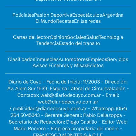
Policiales
Pasión Deportiva
Espectáculos
Argentina
El Mundo
Recetas
En las redes
Cartas del lector
Opinion
Sociales
Salud
Tecnología
Tendencia
Estado del tránsito
Clasificados
Inmuebles
Automotores
Empleos
Servicios
Avisos Fúnebres y Misas
Edictos
Diario de Cuyo - Fecha de Inicio: 11/2003 - Dirección:
Av. Alem Sur 1639. Esquina Lateral de Circunvalación -
Contacto:
web@diariodecuyo.com.ar
- Email:
web@diariodecuyo.com.ar
/
publicidad@diariodecuyo.com.ar
-
Whatsapp: (054)
264 5045343 - Gerente General: Pablo Dellazoppa -
Secretario de Redacción: Diego Castillo - Editor Web:
Mario Romero - Empresa propietaria del medio -
FRANCISCO MONTES S.A.C.I.F.