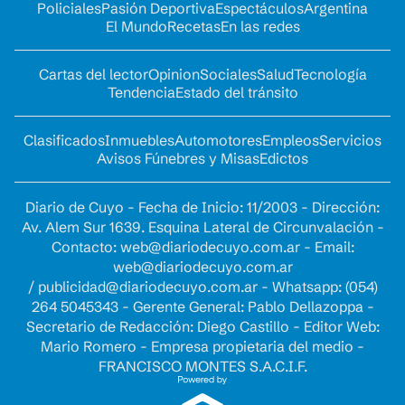
Policiales
Pasión Deportiva
Espectáculos
Argentina
El Mundo
Recetas
En las redes
Cartas del lector
Opinion
Sociales
Salud
Tecnología
Tendencia
Estado del tránsito
Clasificados
Inmuebles
Automotores
Empleos
Servicios
Avisos Fúnebres y Misas
Edictos
Diario de Cuyo - Fecha de Inicio: 11/2003 - Dirección:
Av. Alem Sur 1639. Esquina Lateral de Circunvalación -
Contacto:
web@diariodecuyo.com.ar
- Email:
web@diariodecuyo.com.ar
/
publicidad@diariodecuyo.com.ar
-
Whatsapp: (054)
264 5045343 - Gerente General: Pablo Dellazoppa -
Secretario de Redacción: Diego Castillo - Editor Web:
Mario Romero - Empresa propietaria del medio -
FRANCISCO MONTES S.A.C.I.F.