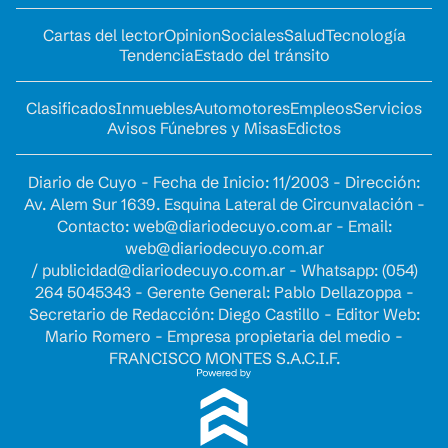
Cartas del lector
Opinion
Sociales
Salud
Tecnología
Tendencia
Estado del tránsito
Clasificados
Inmuebles
Automotores
Empleos
Servicios
Avisos Fúnebres y Misas
Edictos
Diario de Cuyo - Fecha de Inicio: 11/2003 - Dirección:
Av. Alem Sur 1639. Esquina Lateral de Circunvalación -
Contacto:
web@diariodecuyo.com.ar
- Email:
web@diariodecuyo.com.ar
/
publicidad@diariodecuyo.com.ar
-
Whatsapp: (054)
264 5045343 - Gerente General: Pablo Dellazoppa -
Secretario de Redacción: Diego Castillo - Editor Web:
Mario Romero - Empresa propietaria del medio -
FRANCISCO MONTES S.A.C.I.F.