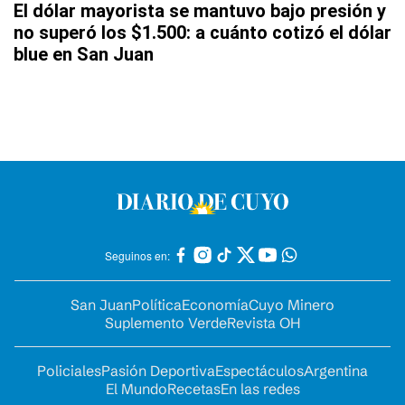
El dólar mayorista se mantuvo bajo presión y
no superó los $1.500: a cuánto cotizó el dólar
blue en San Juan
Seguinos en:
San Juan
Política
Economía
Cuyo Minero
Suplemento Verde
Revista OH
Policiales
Pasión Deportiva
Espectáculos
Argentina
El Mundo
Recetas
En las redes