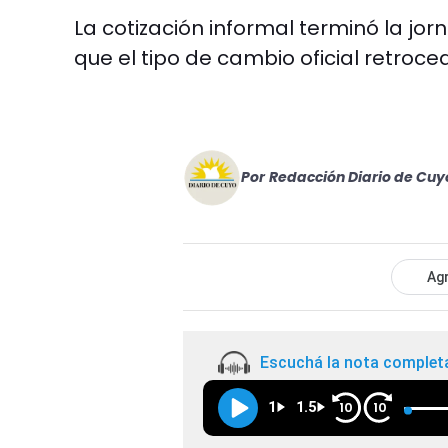
La cotización informal terminó la jor
que el tipo de cambio oficial retroced
Por
Redacción Diario de Cuy
Agr
Escuchá la nota complet
1
1.5
10
10