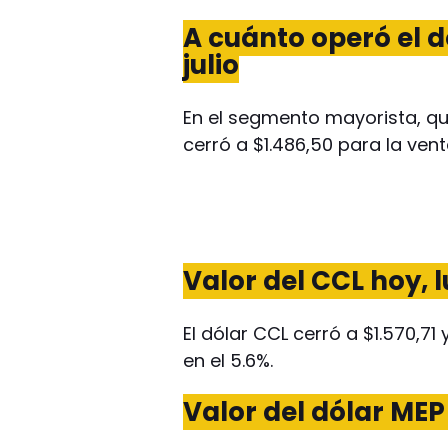
A cuánto operó el dó
julio
En el segmento mayorista, que
cerró a $1.486,50 para la vent
Valor del CCL hoy, l
El dólar CCL cerró a $1.570,71 
en el 5.6%.
Valor del dólar MEP 