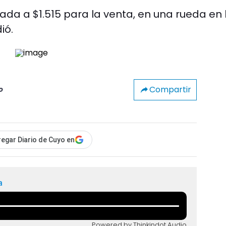
nada a $1.515 para la venta, en una rueda en 
ió.
Compartir
o
egar Diario de Cuyo en
a
Powered by Thinkindot Audio