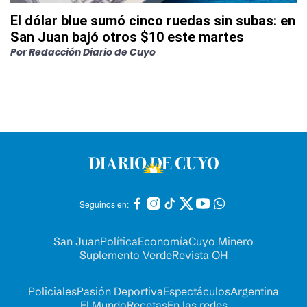
El dólar blue sumó cinco ruedas sin subas: en
San Juan bajó otros $10 este martes
Por
Redacción Diario de Cuyo
Seguinos en:
San Juan
Política
Economía
Cuyo Minero
Suplemento Verde
Revista OH
Policiales
Pasión Deportiva
Espectáculos
Argentina
El Mundo
Recetas
En las redes