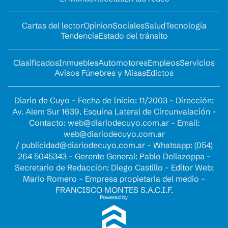
Cartas del lector
Opinion
Sociales
Salud
Tecnología
Tendencia
Estado del tránsito
Clasificados
Inmuebles
Automotores
Empleos
Servicios
Avisos Fúnebres y Misas
Edictos
Diario de Cuyo - Fecha de Inicio: 11/2003 - Dirección:
Av. Alem Sur 1639. Esquina Lateral de Circunvalación -
Contacto:
web@diariodecuyo.com.ar
- Email:
web@diariodecuyo.com.ar
/
publicidad@diariodecuyo.com.ar
-
Whatsapp: (054)
264 5045343 - Gerente General: Pablo Dellazoppa -
Secretario de Redacción: Diego Castillo - Editor Web:
Mario Romero - Empresa propietaria del medio -
FRANCISCO MONTES S.A.C.I.F.