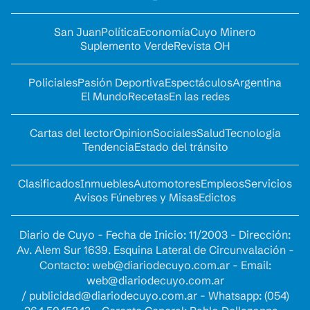
San Juan
Política
Economía
Cuyo Minero
Suplemento Verde
Revista OH
Policiales
Pasión Deportiva
Espectáculos
Argentina
El Mundo
Recetas
En las redes
Cartas del lector
Opinion
Sociales
Salud
Tecnología
Tendencia
Estado del tránsito
Clasificados
Inmuebles
Automotores
Empleos
Servicios
Avisos Fúnebres y Misas
Edictos
Diario de Cuyo - Fecha de Inicio: 11/2003 - Dirección:
Av. Alem Sur 1639. Esquina Lateral de Circunvalación -
Contacto:
web@diariodecuyo.com.ar
- Email:
web@diariodecuyo.com.ar
/
publicidad@diariodecuyo.com.ar
-
Whatsapp: (054)