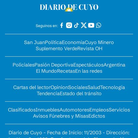
Seguinos en:
San Juan
Política
Economía
Cuyo Minero
Suplemento Verde
Revista OH
Policiales
Pasión Deportiva
Espectáculos
Argentina
El Mundo
Recetas
En las redes
Cartas del lector
Opinion
Sociales
Salud
Tecnología
Tendencia
Estado del tránsito
Clasificados
Inmuebles
Automotores
Empleos
Servicios
Avisos Fúnebres y Misas
Edictos
Diario de Cuyo - Fecha de Inicio: 11/2003 - Dirección: