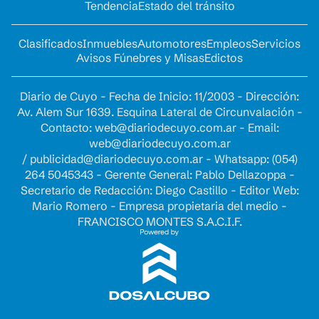
Tendencia
Estado del tránsito
Clasificados
Inmuebles
Automotores
Empleos
Servicios
Avisos Fúnebres y Misas
Edictos
Diario de Cuyo - Fecha de Inicio: 11/2003 - Dirección:
Av. Alem Sur 1639. Esquina Lateral de Circunvalación -
Contacto:
web@diariodecuyo.com.ar
- Email:
web@diariodecuyo.com.ar
/
publicidad@diariodecuyo.com.ar
-
Whatsapp: (054)
264 5045343 - Gerente General: Pablo Dellazoppa -
Secretario de Redacción: Diego Castillo - Editor Web:
Mario Romero - Empresa propietaria del medio -
FRANCISCO MONTES S.A.C.I.F.