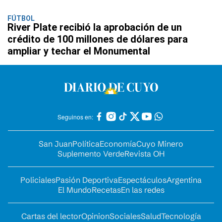
FÚTBOL
River Plate recibió la aprobación de un
crédito de 100 millones de dólares para
ampliar y techar el Monumental
Seguinos en:
San Juan
Política
Economía
Cuyo Minero
Suplemento Verde
Revista OH
Policiales
Pasión Deportiva
Espectáculos
Argentina
El Mundo
Recetas
En las redes
Cartas del lector
Opinion
Sociales
Salud
Tecnología