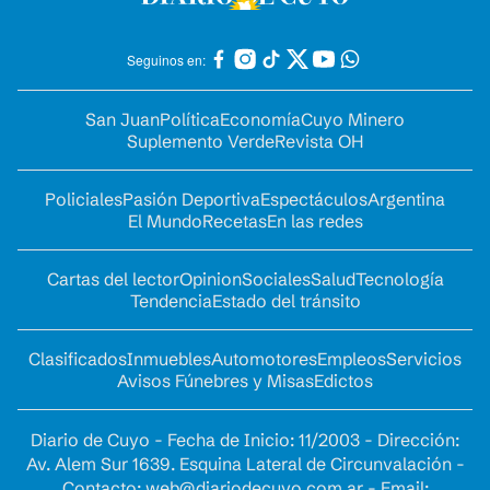
Seguinos en:
San Juan
Política
Economía
Cuyo Minero
Suplemento Verde
Revista OH
Policiales
Pasión Deportiva
Espectáculos
Argentina
El Mundo
Recetas
En las redes
Cartas del lector
Opinion
Sociales
Salud
Tecnología
Tendencia
Estado del tránsito
Clasificados
Inmuebles
Automotores
Empleos
Servicios
Avisos Fúnebres y Misas
Edictos
Diario de Cuyo - Fecha de Inicio: 11/2003 - Dirección:
Av. Alem Sur 1639. Esquina Lateral de Circunvalación -
Contacto:
web@diariodecuyo.com.ar
- Email: