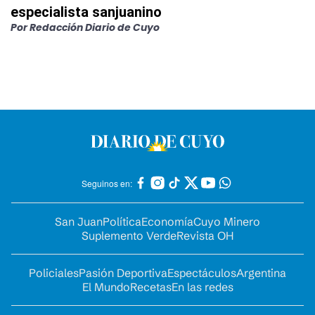
especialista sanjuanino
Por
Redacción Diario de Cuyo
Seguinos en:
San Juan
Política
Economía
Cuyo Minero
Suplemento Verde
Revista OH
Policiales
Pasión Deportiva
Espectáculos
Argentina
El Mundo
Recetas
En las redes