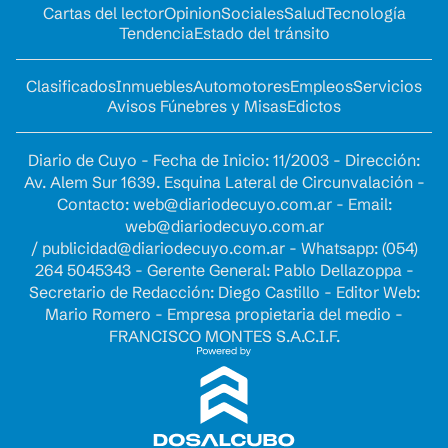
Cartas del lector
Opinion
Sociales
Salud
Tecnología
Tendencia
Estado del tránsito
Clasificados
Inmuebles
Automotores
Empleos
Servicios
Avisos Fúnebres y Misas
Edictos
Diario de Cuyo - Fecha de Inicio: 11/2003 - Dirección:
Av. Alem Sur 1639. Esquina Lateral de Circunvalación -
Contacto:
web@diariodecuyo.com.ar
- Email:
web@diariodecuyo.com.ar
/
publicidad@diariodecuyo.com.ar
-
Whatsapp: (054)
264 5045343 - Gerente General: Pablo Dellazoppa -
Secretario de Redacción: Diego Castillo - Editor Web:
Mario Romero - Empresa propietaria del medio -
FRANCISCO MONTES S.A.C.I.F.