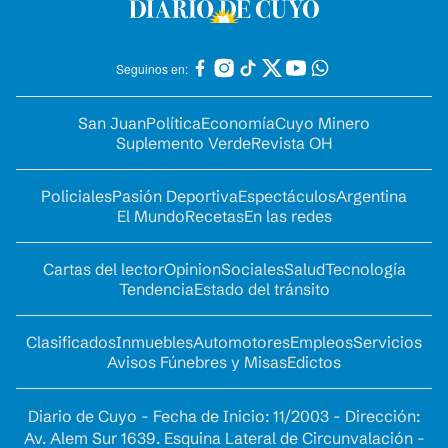
Seguinos en:
San Juan
Política
Economía
Cuyo Minero
Suplemento Verde
Revista OH
Policiales
Pasión Deportiva
Espectáculos
Argentina
El Mundo
Recetas
En las redes
Cartas del lector
Opinion
Sociales
Salud
Tecnología
Tendencia
Estado del tránsito
Clasificados
Inmuebles
Automotores
Empleos
Servicios
Avisos Fúnebres y Misas
Edictos
Diario de Cuyo - Fecha de Inicio: 11/2003 - Dirección:
Av. Alem Sur 1639. Esquina Lateral de Circunvalación -