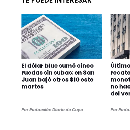
TE PUEDE INTERESAR
El dólar blue sumó cinco
Último
ruedas sin subas: en San
recate
Juan bajó otros $10 este
monotr
martes
no hac
del ve
Por
Redacción Diario de Cuyo
Por
Redac