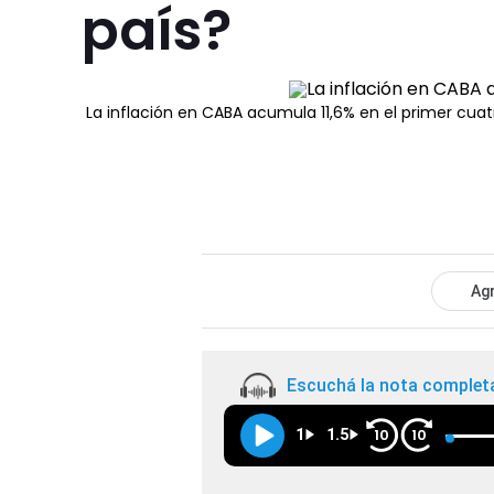
país?
La inflación en CABA acumula 11,6% en el primer cuat
Agr
Escuchá la nota complet
1
1.5
10
10