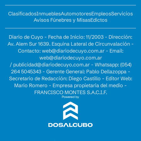
Clasificados
Inmuebles
Automotores
Empleos
Servicios
Avisos Fúnebres y Misas
Edictos
Diario de Cuyo - Fecha de Inicio: 11/2003 - Dirección:
Av. Alem Sur 1639. Esquina Lateral de Circunvalación -
Contacto:
web@diariodecuyo.com.ar
- Email:
web@diariodecuyo.com.ar
/
publicidad@diariodecuyo.com.ar
-
Whatsapp: (054)
264 5045343 - Gerente General: Pablo Dellazoppa -
Secretario de Redacción: Diego Castillo - Editor Web:
Mario Romero - Empresa propietaria del medio -
FRANCISCO MONTES S.A.C.I.F.