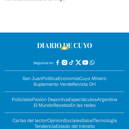
Seguinos en:
San Juan
Política
Economía
Cuyo Minero
Suplemento Verde
Revista OH
Policiales
Pasión Deportiva
Espectáculos
Argentina
El Mundo
Recetas
En las redes
Cartas del lector
Opinion
Sociales
Salud
Tecnología
Tendencia
Estado del tránsito