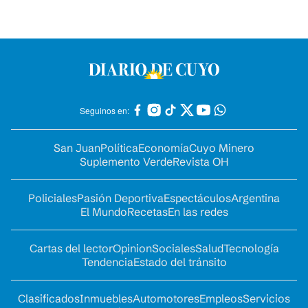
Seguinos en:
San Juan
Política
Economía
Cuyo Minero
Suplemento Verde
Revista OH
Policiales
Pasión Deportiva
Espectáculos
Argentina
El Mundo
Recetas
En las redes
Cartas del lector
Opinion
Sociales
Salud
Tecnología
Tendencia
Estado del tránsito
Clasificados
Inmuebles
Automotores
Empleos
Servicios