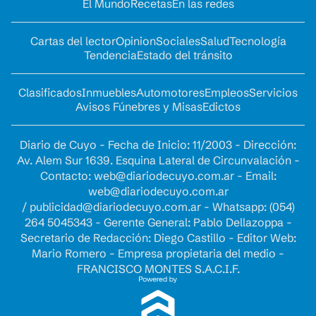
El Mundo
Recetas
En las redes
Cartas del lector
Opinion
Sociales
Salud
Tecnología
Tendencia
Estado del tránsito
Clasificados
Inmuebles
Automotores
Empleos
Servicios
Avisos Fúnebres y Misas
Edictos
Diario de Cuyo - Fecha de Inicio: 11/2003 - Dirección:
Av. Alem Sur 1639. Esquina Lateral de Circunvalación -
Contacto:
web@diariodecuyo.com.ar
- Email:
web@diariodecuyo.com.ar
/
publicidad@diariodecuyo.com.ar
-
Whatsapp: (054)
264 5045343 - Gerente General: Pablo Dellazoppa -
Secretario de Redacción: Diego Castillo - Editor Web:
Mario Romero - Empresa propietaria del medio -
FRANCISCO MONTES S.A.C.I.F.