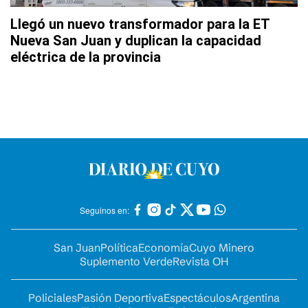
Llegó un nuevo transformador para la ET
Nueva San Juan y duplican la capacidad
eléctrica de la provincia
Seguinos en:
San Juan
Política
Economía
Cuyo Minero
Suplemento Verde
Revista OH
Policiales
Pasión Deportiva
Espectáculos
Argentina