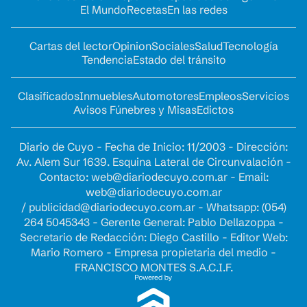
El Mundo
Recetas
En las redes
Cartas del lector
Opinion
Sociales
Salud
Tecnología
Tendencia
Estado del tránsito
Clasificados
Inmuebles
Automotores
Empleos
Servicios
Avisos Fúnebres y Misas
Edictos
Diario de Cuyo - Fecha de Inicio: 11/2003 - Dirección:
Av. Alem Sur 1639. Esquina Lateral de Circunvalación -
Contacto:
web@diariodecuyo.com.ar
- Email:
web@diariodecuyo.com.ar
/
publicidad@diariodecuyo.com.ar
-
Whatsapp: (054)
264 5045343 - Gerente General: Pablo Dellazoppa -
Secretario de Redacción: Diego Castillo - Editor Web:
Mario Romero - Empresa propietaria del medio -
FRANCISCO MONTES S.A.C.I.F.