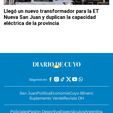
Llegó un nuevo transformador para la ET
Nueva San Juan y duplican la capacidad
eléctrica de la provincia
Seguinos en:
San Juan
Política
Economía
Cuyo Minero
Suplemento Verde
Revista OH
Policiales
Pasión Deportiva
Espectáculos
Argentina