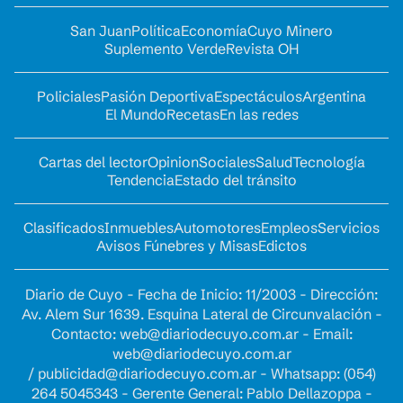
San Juan
Política
Economía
Cuyo Minero
Suplemento Verde
Revista OH
Policiales
Pasión Deportiva
Espectáculos
Argentina
El Mundo
Recetas
En las redes
Cartas del lector
Opinion
Sociales
Salud
Tecnología
Tendencia
Estado del tránsito
Clasificados
Inmuebles
Automotores
Empleos
Servicios
Avisos Fúnebres y Misas
Edictos
Diario de Cuyo - Fecha de Inicio: 11/2003 - Dirección:
Av. Alem Sur 1639. Esquina Lateral de Circunvalación -
Contacto:
web@diariodecuyo.com.ar
- Email:
web@diariodecuyo.com.ar
/
publicidad@diariodecuyo.com.ar
-
Whatsapp: (054)
264 5045343 - Gerente General: Pablo Dellazoppa -