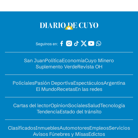
Seguinos en:
San Juan
Política
Economía
Cuyo Minero
Suplemento Verde
Revista OH
Policiales
Pasión Deportiva
Espectáculos
Argentina
El Mundo
Recetas
En las redes
Cartas del lector
Opinion
Sociales
Salud
Tecnología
Tendencia
Estado del tránsito
Clasificados
Inmuebles
Automotores
Empleos
Servicios
Avisos Fúnebres y Misas
Edictos