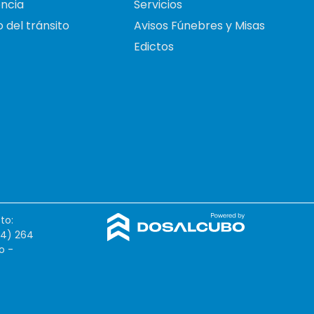
ncia
Servicios
 del tránsito
Avisos Fúnebres y Misas
Edictos
to:
54) 264
o -