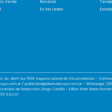
to Verde
Recetas
Tende
H
En las redes
Estado
ión: Av. Alem Sur 1639. Esquina Lateral de Circunvalación - Contac
cuyo.com.ar
/
publicidad@diariodecuyo.com.ar
-
Whatsapp: (0
cretario de Redacción: Diego Castillo - Editor Web: Mario Romer
 S.A.C.I.F.