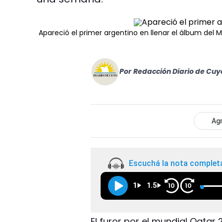
Apareció el primer argentino en llenar el álbum del 
Por
Redacción Diario de Cuy
Agr
Escuchá la nota complet
1
1.5
10
10
El furor por el mundial Qatar