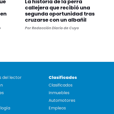
fue
La historia de la perra
callejera que recibió una
 en
segunda oportunidad tras
cruzarse con un albañil
o
Por
Redacción Diario de Cuyo
 del lector
Clasificados
on
Clasificados
es
Inmuebles
Automotores
logía
Empleos