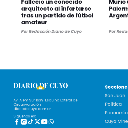
Falleció un conocido
Murió 
arquitecto al infartarse
Paler
tras un partido de fútbol
Argen
amateur
Por
Redacción Diario de Cuyo
Por
Redac
Seccione
San Juan
Av. Alem Sur 1639. Esquina Lateral de
Política
Circunvalación
diariodecuyo.com.ar
Economía
Siguenos en:
Cuyo Mine