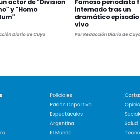
un actor de "División
Famoso periodista 
mo" y "Homo
internado tras un
tum"
dramático episodio
vivo
ción Diario de Cuyo
Por
Redacción Diario de Cuy
s
Policiales
Cartas
Pasión Deportiva
Opini
Espectáculos
Social
Argentina
Salud
ro
El Mundo
Tecno