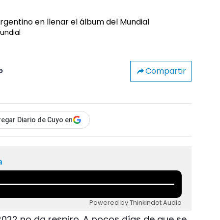
Mundial
Compartir
o
egar Diario de Cuyo en
a
Powered by Thinkindot Audio
 2022 no da respiro. A pocos días de que se