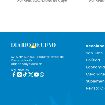
Por
Redacción Diario de Cuyo
Por
Redac
Seccione
San Juan
Av. Alem Sur 1639. Esquina Lateral de
Política
Circunvalación
diariodecuyo.com.ar
Economía
Siguenos en:
Cuyo Mine
Suplemen
Revista O