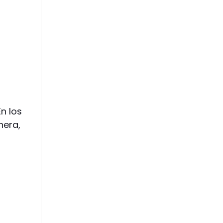
En los
nera,