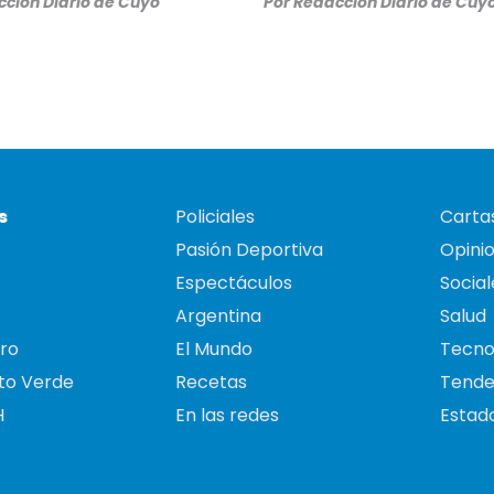
ción Diario de Cuyo
Por
Redacción Diario de Cuy
s
Policiales
Cartas
Pasión Deportiva
Opini
Espectáculos
Social
Argentina
Salud
ro
El Mundo
Tecno
to Verde
Recetas
Tende
H
En las redes
Estado