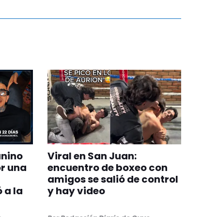
anino
Viral en San Juan:
or una
encuentro de boxeo con
amigos se salió de control
 a la
y hay video