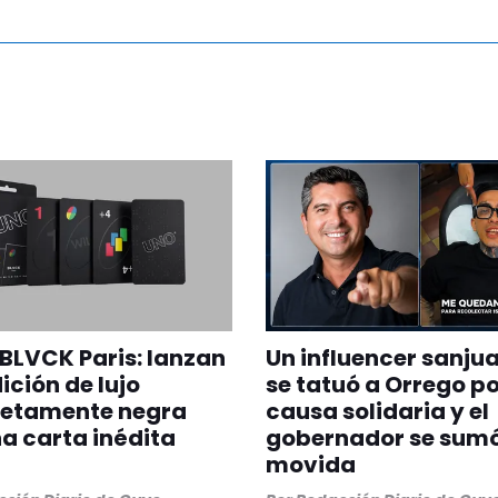
BLVCK Paris: lanzan
Un influencer sanju
ición de lujo
se tatuó a Orrego p
etamente negra
causa solidaria y el
a carta inédita
gobernador se sumó
movida