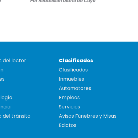
o
Por
Redacción Diario de Cuyo
 del lector
Clasificados
on
Clasificados
es
Inmuebles
Automotores
logía
Empleos
ncia
Servicios
 del tránsito
Avisos Fúnebres y Misas
Edictos