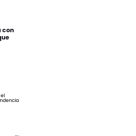
a con
que