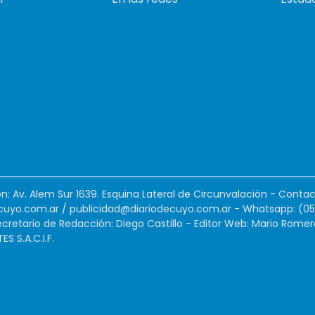
ión: Av. Alem Sur 1639. Esquina Lateral de Circunvalación - Contac
cuyo.com.ar
/
publicidad@diariodecuyo.com.ar
-
Whatsapp: (0
cretario de Redacción: Diego Castillo - Editor Web: Mario Romer
 S.A.C.I.F.