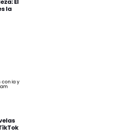
eza: El
s la
velas
 TikTok