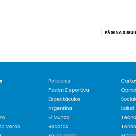
PÁGINA SIGU
s
Policiales
Cartas
Pasión Deportiva
Opini
Espectáculos
Social
Argentina
Salud
ro
El Mundo
Tecno
to Verde
Recetas
Tende
H
En las redes
Estado