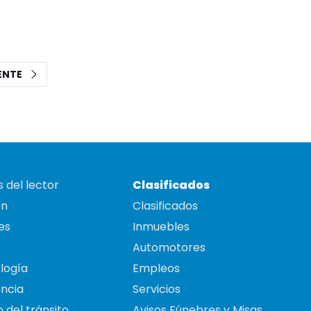
IENTE
 del lector
Clasificados
on
Clasificados
es
Inmuebles
Automotores
logía
Empleos
ncia
Servicios
 del tránsito
Avisos Fúnebres y Misas