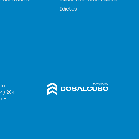
Edictos
to:
54) 264
o -