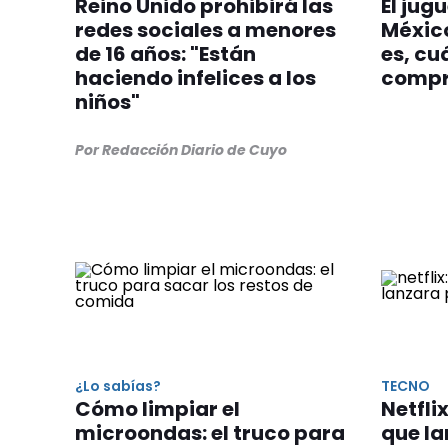
Reino Unido prohibirá las
El jug
redes sociales a menores
Méxic
de 16 años: "Están
es, cu
haciendo infelices a los
compr
niños"
Por Redacción Diario de Cuyo
¿Lo sabías?
TECNO
Cómo limpiar el
Netfli
microondas: el truco para
que la