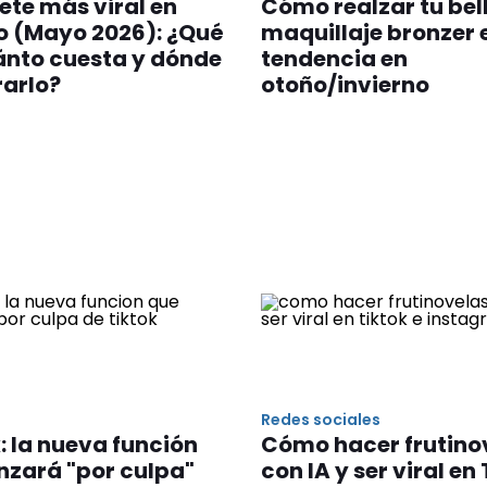
uete más viral en
Cómo realzar tu bell
o (Mayo 2026): ¿Qué
maquillaje bronzer e
ánto cuesta y dónde
tendencia en
arlo?
otoño/invierno
Redes sociales
x: la nueva función
Cómo hacer frutino
nzará "por culpa"
con IA y ser viral en