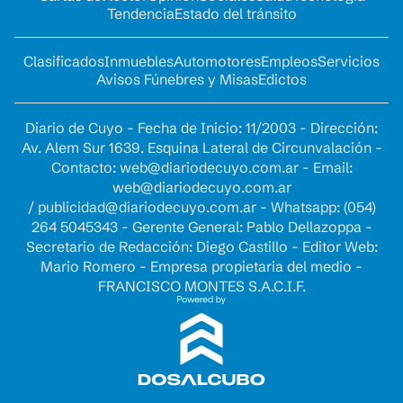
Tendencia
Estado del tránsito
Clasificados
Inmuebles
Automotores
Empleos
Servicios
Avisos Fúnebres y Misas
Edictos
Diario de Cuyo - Fecha de Inicio: 11/2003 - Dirección:
Av. Alem Sur 1639. Esquina Lateral de Circunvalación -
Contacto:
web@diariodecuyo.com.ar
- Email:
web@diariodecuyo.com.ar
/
publicidad@diariodecuyo.com.ar
-
Whatsapp: (054)
264 5045343 - Gerente General: Pablo Dellazoppa -
Secretario de Redacción: Diego Castillo - Editor Web:
Mario Romero - Empresa propietaria del medio -
FRANCISCO MONTES S.A.C.I.F.