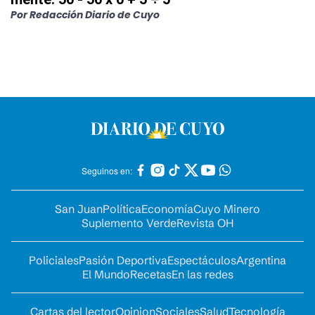
Por
Redacción Diario de Cuyo
Seguinos en:
San Juan
Política
Economía
Cuyo Minero
Suplemento Verde
Revista OH
Policiales
Pasión Deportiva
Espectáculos
Argentina
El Mundo
Recetas
En las redes
Cartas del lector
Opinion
Sociales
Salud
Tecnología