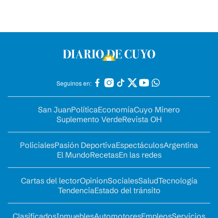
Seguinos en:
San Juan
Política
Economía
Cuyo Minero
Suplemento Verde
Revista OH
Policiales
Pasión Deportiva
Espectáculos
Argentina
El Mundo
Recetas
En las redes
Cartas del lector
Opinion
Sociales
Salud
Tecnología
Tendencia
Estado del tránsito
Clasificados
Inmuebles
Automotores
Empleos
Servicios