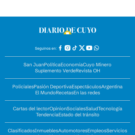
Seguinos en:
San Juan
Política
Economía
Cuyo Minero
Suplemento Verde
Revista OH
Policiales
Pasión Deportiva
Espectáculos
Argentina
El Mundo
Recetas
En las redes
Cartas del lector
Opinion
Sociales
Salud
Tecnología
Tendencia
Estado del tránsito
Clasificados
Inmuebles
Automotores
Empleos
Servicios