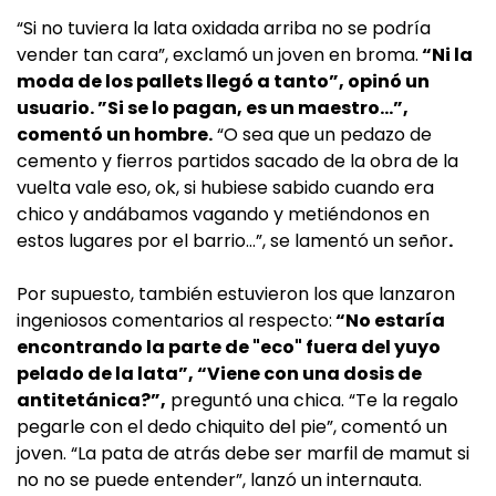
“Si no tuviera la lata oxidada arriba no se podría
vender tan cara”, exclamó un joven en broma.
“Ni la
moda de los pallets llegó a tanto”, opinó un
usuario. ”Si se lo pagan, es un maestro…”,
comentó un hombre.
“O sea que un pedazo de
cemento y fierros partidos sacado de la obra de la
vuelta vale eso, ok, si hubiese sabido cuando era
chico y andábamos vagando y metiéndonos en
estos lugares por el barrio…”, se lamentó un señor
.
Por supuesto, también estuvieron los que lanzaron
ingeniosos comentarios al respecto:
“No estaría
encontrando la parte de "eco" fuera del yuyo
pelado de la lata”, “Viene con una dosis de
antitetánica?”,
preguntó una chica. “Te la regalo
pegarle con el dedo chiquito del pie”, comentó un
joven. “La pata de atrás debe ser marfil de mamut si
no no se puede entender”, lanzó un internauta.