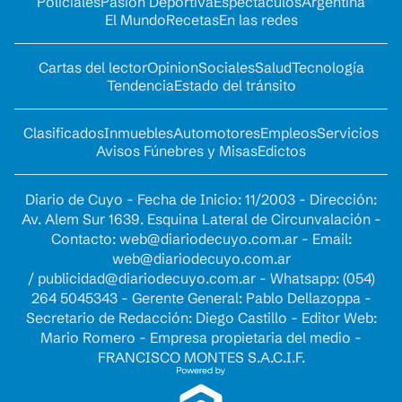
Policiales
Pasión Deportiva
Espectáculos
Argentina
El Mundo
Recetas
En las redes
Cartas del lector
Opinion
Sociales
Salud
Tecnología
Tendencia
Estado del tránsito
Clasificados
Inmuebles
Automotores
Empleos
Servicios
Avisos Fúnebres y Misas
Edictos
Diario de Cuyo - Fecha de Inicio: 11/2003 - Dirección:
Av. Alem Sur 1639. Esquina Lateral de Circunvalación -
Contacto:
web@diariodecuyo.com.ar
- Email:
web@diariodecuyo.com.ar
/
publicidad@diariodecuyo.com.ar
-
Whatsapp: (054)
264 5045343 - Gerente General: Pablo Dellazoppa -
Secretario de Redacción: Diego Castillo - Editor Web:
Mario Romero - Empresa propietaria del medio -
FRANCISCO MONTES S.A.C.I.F.