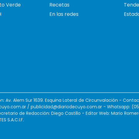
to Verde
Recetas
Tende
H
En las redes
Estado
ión: Av. Alem Sur 1639. Esquina Lateral de Circunvalación - Contac
cuyo.com.ar
/
publicidad@diariodecuyo.com.ar
-
Whatsapp: (0
cretario de Redacción: Diego Castillo - Editor Web: Mario Romer
 S.A.C.I.F.