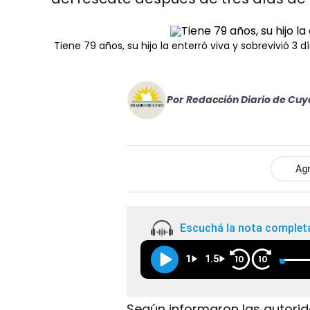
Tiene 79 años, su hijo la enterró viva y sobrevivió 3 dí
Por
Redacción Diario de Cuy
Agr
Escuchá la nota complet
1
1.5
10
10
Según informaron las autori