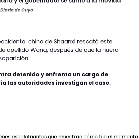
daria y el gobernador se sumó a la movida
Diario de Cuyo
roccidental china de Shaanxi rescató este
 de apellido Wang, después de que la nuera
saparición.
entra detenido y enfrenta un cargo de
ía las autoridades investigan el caso.
ágenes escalofriantes que muestran cómo fue el momento 