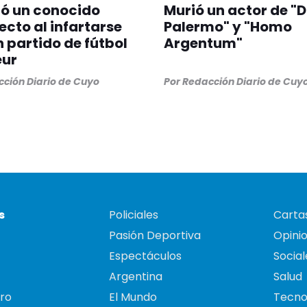
ió un conocido
Murió un actor de "D
ecto al infartarse
Palermo" y "Homo
n partido de fútbol
Argentum"
ur
ción Diario de Cuyo
Por
Redacción Diario de Cuy
s
Policiales
Cartas
Pasión Deportiva
Opini
Espectáculos
Social
Argentina
Salud
ro
El Mundo
Tecno