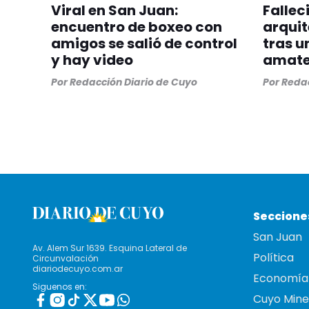
Viral en San Juan:
Fallec
encuentro de boxeo con
arquit
amigos se salió de control
tras u
y hay video
amate
Por
Redacción Diario de Cuyo
Por
Redac
Seccione
San Juan
Av. Alem Sur 1639. Esquina Lateral de
Política
Circunvalación
diariodecuyo.com.ar
Economía
Siguenos en:
Cuyo Mine