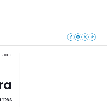
 - 00:00
ra
antes