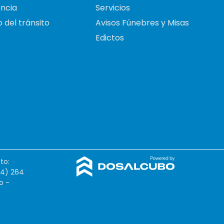
ncia
Servicios
 del tránsito
Avisos Fúnebres y Misas
Edictos
to:
54) 264
o -