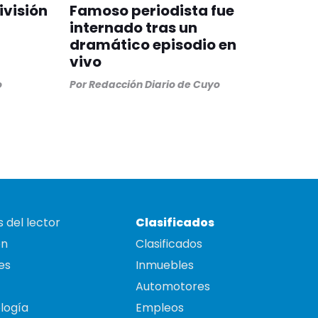
ivisión
Famoso periodista fue
internado tras un
dramático episodio en
vivo
o
Por
Redacción Diario de Cuyo
 del lector
Clasificados
on
Clasificados
es
Inmuebles
Automotores
logía
Empleos