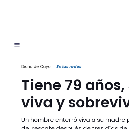
Diario de Cuyo
En las redes
Tiene 79 años, 
viva y sobreviv
Un hombre enterró viva a su madre p
del rescate después de tres días d