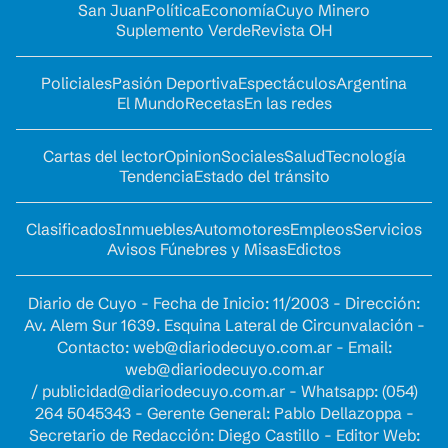
San Juan
Política
Economía
Cuyo Minero
Suplemento Verde
Revista OH
Policiales
Pasión Deportiva
Espectáculos
Argentina
El Mundo
Recetas
En las redes
Cartas del lector
Opinion
Sociales
Salud
Tecnología
Tendencia
Estado del tránsito
Clasificados
Inmuebles
Automotores
Empleos
Servicios
Avisos Fúnebres y Misas
Edictos
Diario de Cuyo - Fecha de Inicio: 11/2003 - Dirección:
Av. Alem Sur 1639. Esquina Lateral de Circunvalación -
Contacto:
web@diariodecuyo.com.ar
- Email:
web@diariodecuyo.com.ar
/
publicidad@diariodecuyo.com.ar
-
Whatsapp: (054)
264 5045343 - Gerente General: Pablo Dellazoppa -
Secretario de Redacción: Diego Castillo - Editor Web: