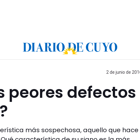
2 de junio de 201
s peores defectos
?
cterística más sospechosa, aquello que hace
¿Qué característica de su signo es la más