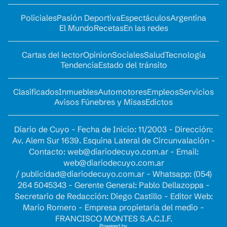
Policiales
Pasión Deportiva
Espectáculos
Argentina
El Mundo
Recetas
En las redes
Cartas del lector
Opinion
Sociales
Salud
Tecnología
Tendencia
Estado del tránsito
Clasificados
Inmuebles
Automotores
Empleos
Servicios
Avisos Fúnebres y Misas
Edictos
Diario de Cuyo - Fecha de Inicio: 11/2003 - Dirección:
Av. Alem Sur 1639. Esquina Lateral de Circunvalación -
Contacto:
web@diariodecuyo.com.ar
- Email:
web@diariodecuyo.com.ar
/
publicidad@diariodecuyo.com.ar
-
Whatsapp: (054)
264 5045343 - Gerente General: Pablo Dellazoppa -
Secretario de Redacción: Diego Castillo - Editor Web:
Mario Romero - Empresa propietaria del medio -
FRANCISCO MONTES S.A.C.I.F.