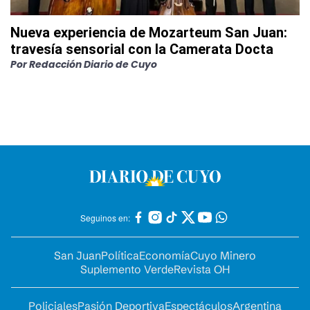
Nueva experiencia de Mozarteum San Juan:
travesía sensorial con la Camerata Docta
Por
Redacción Diario de Cuyo
Seguinos en:
San Juan
Política
Economía
Cuyo Minero
Suplemento Verde
Revista OH
Policiales
Pasión Deportiva
Espectáculos
Argentina