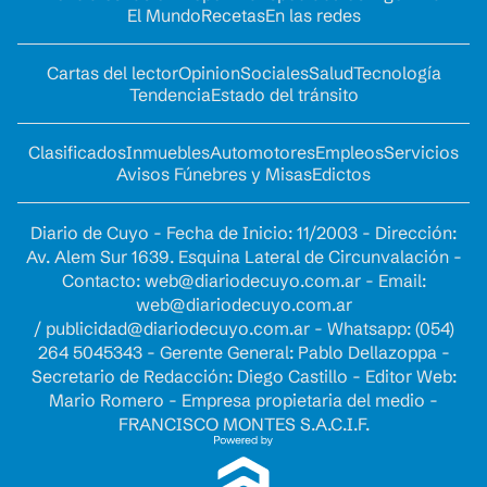
El Mundo
Recetas
En las redes
Cartas del lector
Opinion
Sociales
Salud
Tecnología
Tendencia
Estado del tránsito
Clasificados
Inmuebles
Automotores
Empleos
Servicios
Avisos Fúnebres y Misas
Edictos
Diario de Cuyo - Fecha de Inicio: 11/2003 - Dirección:
Av. Alem Sur 1639. Esquina Lateral de Circunvalación -
Contacto:
web@diariodecuyo.com.ar
- Email:
web@diariodecuyo.com.ar
/
publicidad@diariodecuyo.com.ar
-
Whatsapp: (054)
264 5045343 - Gerente General: Pablo Dellazoppa -
Secretario de Redacción: Diego Castillo - Editor Web:
Mario Romero - Empresa propietaria del medio -
FRANCISCO MONTES S.A.C.I.F.