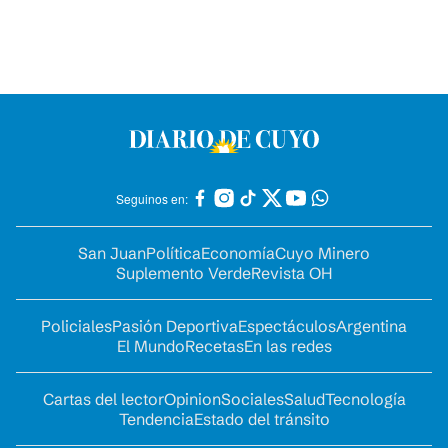
Seguinos en:
San Juan
Política
Economía
Cuyo Minero
Suplemento Verde
Revista OH
Policiales
Pasión Deportiva
Espectáculos
Argentina
El Mundo
Recetas
En las redes
Cartas del lector
Opinion
Sociales
Salud
Tecnología
Tendencia
Estado del tránsito