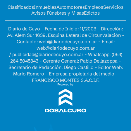
Clasificados
Inmuebles
Automotores
Empleos
Servicios
Avisos Fúnebres y Misas
Edictos
Diario de Cuyo - Fecha de Inicio: 11/2003 - Dirección:
Av. Alem Sur 1639. Esquina Lateral de Circunvalación -
Contacto:
web@diariodecuyo.com.ar
- Email:
web@diariodecuyo.com.ar
/
publicidad@diariodecuyo.com.ar
-
Whatsapp: (054)
264 5045343 - Gerente General: Pablo Dellazoppa -
Secretario de Redacción: Diego Castillo - Editor Web:
Mario Romero - Empresa propietaria del medio -
FRANCISCO MONTES S.A.C.I.F.