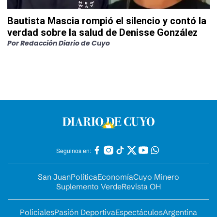
Bautista Mascia rompió el silencio y contó la
verdad sobre la salud de Denisse González
Por
Redacción Diario de Cuyo
Seguinos en:
San Juan
Política
Economía
Cuyo Minero
Suplemento Verde
Revista OH
Policiales
Pasión Deportiva
Espectáculos
Argentina