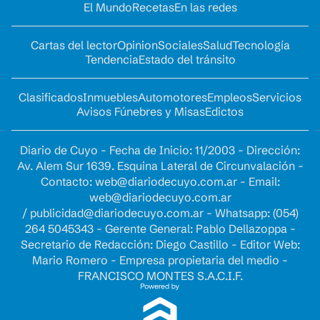
El Mundo
Recetas
En las redes
Cartas del lector
Opinion
Sociales
Salud
Tecnología
Tendencia
Estado del tránsito
Clasificados
Inmuebles
Automotores
Empleos
Servicios
Avisos Fúnebres y Misas
Edictos
Diario de Cuyo - Fecha de Inicio: 11/2003 - Dirección:
Av. Alem Sur 1639. Esquina Lateral de Circunvalación -
Contacto:
web@diariodecuyo.com.ar
- Email:
web@diariodecuyo.com.ar
/
publicidad@diariodecuyo.com.ar
-
Whatsapp: (054)
264 5045343 - Gerente General: Pablo Dellazoppa -
Secretario de Redacción: Diego Castillo - Editor Web:
Mario Romero - Empresa propietaria del medio -
FRANCISCO MONTES S.A.C.I.F.