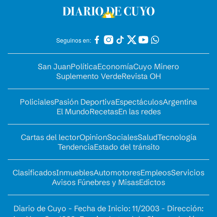
Seguinos en:
San Juan
Política
Economía
Cuyo Minero
Suplemento Verde
Revista OH
Policiales
Pasión Deportiva
Espectáculos
Argentina
El Mundo
Recetas
En las redes
Cartas del lector
Opinion
Sociales
Salud
Tecnología
Tendencia
Estado del tránsito
Clasificados
Inmuebles
Automotores
Empleos
Servicios
Avisos Fúnebres y Misas
Edictos
Diario de Cuyo - Fecha de Inicio: 11/2003 - Dirección: