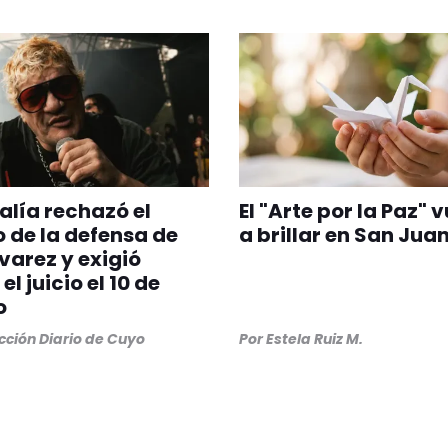
calía rechazó el
El "Arte por la Paz" 
 de la defensa de
a brillar en San Jua
lvarez y exigió
 el juicio el 10 de
o
ción Diario de Cuyo
Por
Estela Ruiz M.