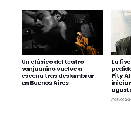
Un clásico del teatro
La fis
sanjuanino vuelve a
pedido
escena tras deslumbrar
Pity Á
en Buenos Aires
iniciar
agost
Por
Redac