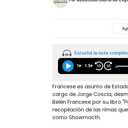
Por
Redacción Diario de Cuy
Agr
Escuchá la nota complet
1
1.5
10
10
Francese es asunto de Estado.
cargo de Jorge Coscia, desmi
Belén Francese por su libro "
recopilación de las rimas qu
como Showmacth.