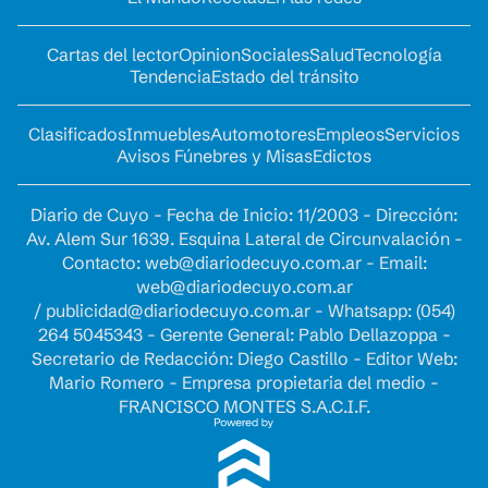
Cartas del lector
Opinion
Sociales
Salud
Tecnología
Tendencia
Estado del tránsito
Clasificados
Inmuebles
Automotores
Empleos
Servicios
Avisos Fúnebres y Misas
Edictos
Diario de Cuyo - Fecha de Inicio: 11/2003 - Dirección:
Av. Alem Sur 1639. Esquina Lateral de Circunvalación -
Contacto:
web@diariodecuyo.com.ar
- Email:
web@diariodecuyo.com.ar
/
publicidad@diariodecuyo.com.ar
-
Whatsapp: (054)
264 5045343 - Gerente General: Pablo Dellazoppa -
Secretario de Redacción: Diego Castillo - Editor Web:
Mario Romero - Empresa propietaria del medio -
FRANCISCO MONTES S.A.C.I.F.