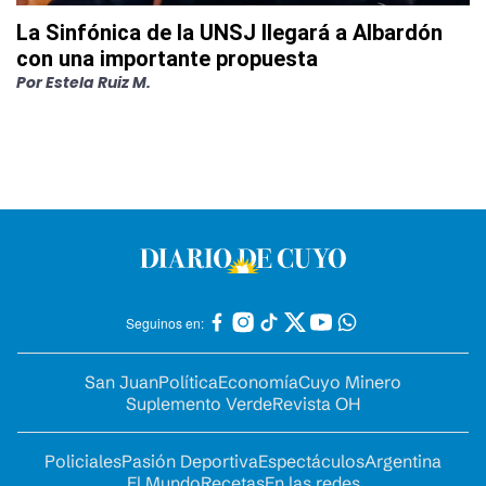
La Sinfónica de la UNSJ llegará a Albardón
con una importante propuesta
Por
Estela Ruiz M.
Seguinos en:
San Juan
Política
Economía
Cuyo Minero
Suplemento Verde
Revista OH
Policiales
Pasión Deportiva
Espectáculos
Argentina
El Mundo
Recetas
En las redes