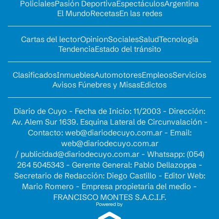
Policiales
Pasión Deportiva
Espectáculos
Argentina
El Mundo
Recetas
En las redes
Cartas del lector
Opinion
Sociales
Salud
Tecnología
Tendencia
Estado del tránsito
Clasificados
Inmuebles
Automotores
Empleos
Servicios
Avisos Fúnebres y Misas
Edictos
Diario de Cuyo - Fecha de Inicio: 11/2003 - Dirección:
Av. Alem Sur 1639. Esquina Lateral de Circunvalación -
Contacto:
web@diariodecuyo.com.ar
- Email:
web@diariodecuyo.com.ar
/
publicidad@diariodecuyo.com.ar
-
Whatsapp: (054)
264 5045343 - Gerente General: Pablo Dellazoppa -
Secretario de Redacción: Diego Castillo - Editor Web:
Mario Romero - Empresa propietaria del medio -
FRANCISCO MONTES S.A.C.I.F.