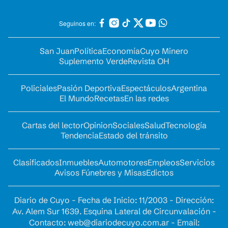
Seguinos en:
San Juan
Política
Economía
Cuyo Minero
Suplemento Verde
Revista OH
Policiales
Pasión Deportiva
Espectáculos
Argentina
El Mundo
Recetas
En las redes
Cartas del lector
Opinion
Sociales
Salud
Tecnología
Tendencia
Estado del tránsito
Clasificados
Inmuebles
Automotores
Empleos
Servicios
Avisos Fúnebres y Misas
Edictos
Diario de Cuyo - Fecha de Inicio: 11/2003 - Dirección:
Av. Alem Sur 1639. Esquina Lateral de Circunvalación -
Contacto:
web@diariodecuyo.com.ar
- Email: