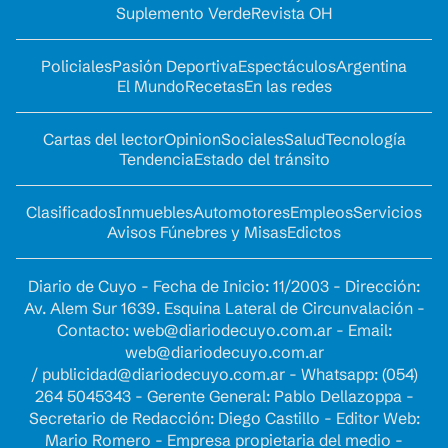
Suplemento Verde
Revista OH
Policiales
Pasión Deportiva
Espectáculos
Argentina
El Mundo
Recetas
En las redes
Cartas del lector
Opinion
Sociales
Salud
Tecnología
Tendencia
Estado del tránsito
Clasificados
Inmuebles
Automotores
Empleos
Servicios
Avisos Fúnebres y Misas
Edictos
Diario de Cuyo - Fecha de Inicio: 11/2003 - Dirección:
Av. Alem Sur 1639. Esquina Lateral de Circunvalación -
Contacto:
web@diariodecuyo.com.ar
- Email:
web@diariodecuyo.com.ar
/
publicidad@diariodecuyo.com.ar
-
Whatsapp: (054)
264 5045343 - Gerente General: Pablo Dellazoppa -
Secretario de Redacción: Diego Castillo - Editor Web:
Mario Romero - Empresa propietaria del medio -